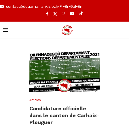
contact@douarhafrankiz.bzh
•
Fr
-
Br
-
Gal
-
En
Articles
Candidature officielle
dans le canton de Carhaix-
Plouguer