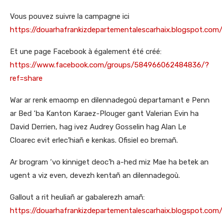
Vous pouvez suivre la campagne ici
https://douarhafrankizdepartementalescarhaix.blogspot.com
Et une page Facebook à également été créé:
https://www.facebook.com/groups/584966062484836/?
ref=share
War ar renk emaomp en dilennadegoù departamant e Penn
ar Bed ‘ba Kanton Karaez-Plouger gant Valerian Evin ha
David Derrien, hag ivez Audrey Gosselin hag Alan Le
Cloarec evit erlec’hiañ e kenkas. Ofisiel eo bremañ.
Ar brogram ‘vo kinniget deoc’h a-hed miz Mae ha betek an
ugent a viz even, devezh kentañ an dilennadegoù.
Gallout a rit heuliañ ar gabalerezh amañ:
https://douarhafrankizdepartementalescarhaix.blogspot.com